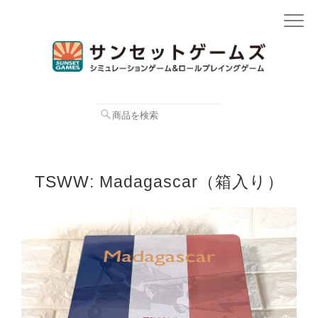
TSWW: Madagascar（箱入り）