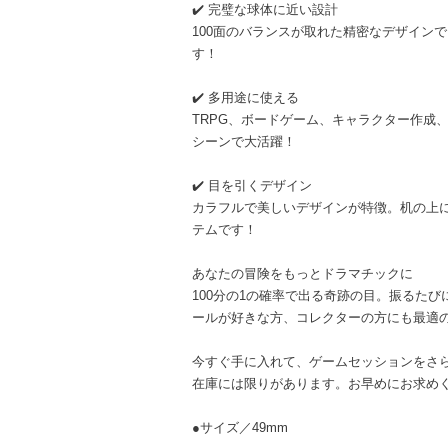
✔️ 完璧な球体に近い設計
100面のバランスが取れた精密なデザイン
す！
✔️ 多用途に使える
TRPG、ボードゲーム、キャラクター作成
シーンで大活躍！
✔️ 目を引くデザイン
カラフルで美しいデザインが特徴。机の上
テムです！
あなたの冒険をもっとドラマチックに
100分の1の確率で出る奇跡の目。振るた
ールが好きな方、コレクターの方にも最適
今すぐ手に入れて、ゲームセッションをさ
在庫には限りがあります。お早めにお求め
●サイズ／49mm