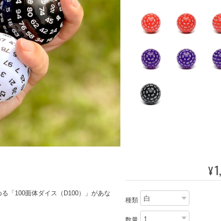
1
¥
「100面体ダイス（D100）」があな
種類
数量