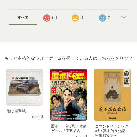
68
3
2
すべて
もっと本格的なウォーゲームを探している人はこちらをクリック
独ソ電撃戦
¥6,600
歴ボド 第3号／付録
コマンドベーシック
ゲーム「王政復古」
#6：真本信長公記－
¥3,300
室町殿物語－