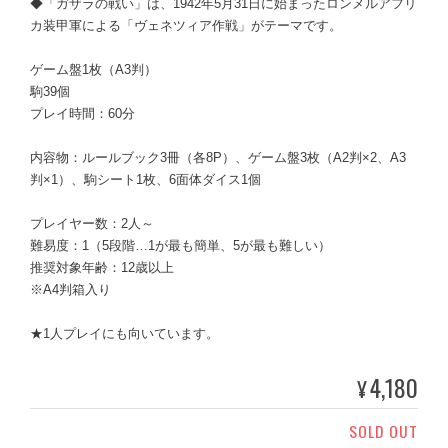
◆「ガザラの戦い」は、1942年5月31日に始まったロンメルアフリ
カ装甲軍による「ヴェネツィア作戦」がテーマです。
ゲーム盤1枚（A3判）
駒39個
プレイ時間：60分
内容物：ルールブック3冊（各8P）、ゲーム盤3枚（A2判×2、A3
判×1）、駒シート1枚、6面体ダイス1個
プレイヤー数：2人～
難易度：1（5段階…1が最も簡単、5が最も難しい）
推奨対象年齢：12歳以上
※A4判箱入り
★1人プレイにも向いています。
4,180
¥
SOLD OUT