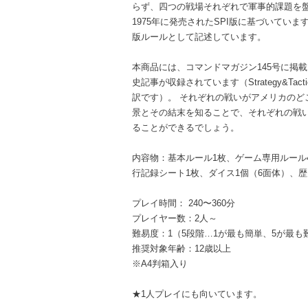
らず、四つの戦場それぞれで軍事的課題を
1975年に発売されたSPI版に基づいていま
版ルールとして記述しています。
本商品には、コマンドマガジン145号に掲
史記事が収録されています（Strategy&Ta
訳です）。 それぞれの戦いがアメリカのど
景とその結末を知ることで、それぞれの戦
ることができるでしょう。
内容物：基本ルール1枚、ゲーム専用ルール4
行記録シート1枚、ダイス1個（6面体）、歴
プレイ時間： 240〜360分
プレイヤー数：2人～
難易度：1（5段階…1が最も簡単、5が最も
推奨対象年齢：12歳以上
※A4判箱入り
★1人プレイにも向いています。