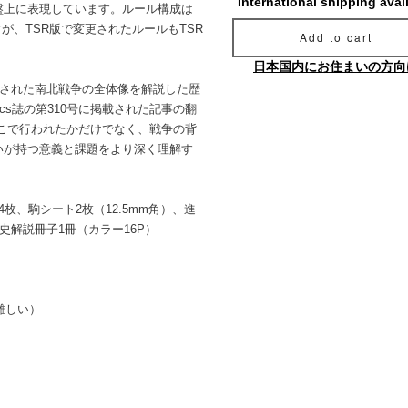
International shipping avai
盤上に表現しています。ルール構成は
すが、TSR版で変更されたルールもTSR
Add to cart
日本国内にお住まいの方向
載された南北戦争の全体像を解説した歴
ctics誌の第310号に掲載された記事の翻
こで行われたかだけでなく、戦争の背
いが持つ意義と課題をより深く理解す
枚、駒シート2枚（12.5mm角）、進
史解説冊子1冊（カラー16P）
難しい）