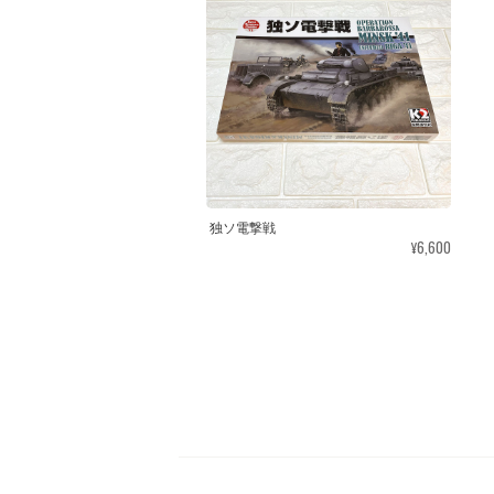
独ソ電撃戦
¥6,600