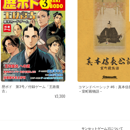
歴ボド 第3号／付録ゲーム「王政復
コマンドベーシック #6：真本信
古」
－室町殿物語－
¥3,300
サンセットゲームズについて