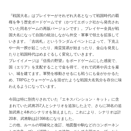
『戦国大名』はプレイヤーがそれぞれ大名となって戦国時代の覇
権を争う歴史ボードゲームです（かつてエポック社から発売され
ていた同名ゲームの再販バージョンです）。プレイヤー全員が戦
国大名になって自国の統治しながら外交・軍事で領土を拡張して
いきます。「吉凶札」というランダムイベントによって、下克上
や一向一揆が起こったり、南蛮貿易が始まったり、金山を発見し
たりと戦国時代はめまぐるしく変化していきます。
プレイイメージは『信長の野望』をボードゲームにした感覚で、
国（エリア）を支配することで金を得て、それで武将や兵士を雇
い、城を建てます。軍勢を移動させるにも戦うにも金がかかるた
め、TRPGとウォーゲームを混ぜたような戦国大名気分を存分に味
わえるようになっています。
今回は特に別売りされていた『エキスパンション・キット』に含
まれていた武将257人とシナリオを追加した上で、さらに38名の追
加武将と4本のシナリオを加えました。これにより、シナリオは計
20本、武将駒は計398名になりました。
この他、ルールの明確化と改訂、地図盤や駒などのコンポーネン