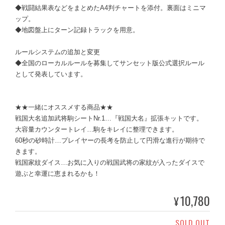
◆戦闘結果表などをまとめたA4判チャートを添付。裏面はミニマ
ップ。
◆地図盤上にターン記録トラックを用意。
ルールシステムの追加と変更
◆全国のローカルルールを募集してサンセット版公式選択ルール
として発表しています。
★★一緒にオススメする商品★★
戦国大名追加武将駒シートNr.1…『戦国大名』拡張キットです。
大容量カウンタートレイ…駒をキレイに整理できます。
60秒の砂時計…プレイヤーの長考を防止して円滑な進行が期待で
きます。
戦国家紋ダイス…お気に入りの戦国武将の家紋が入ったダイスで
遊ぶと幸運に恵まれるかも！
10,780
¥
SOLD OUT