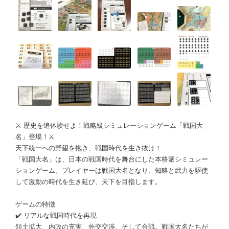
⚔️ 歴史を追体験せよ！戦略級シミュレーションゲーム「戦国大
名」登場！⚔️
天下統一への野望を抱き、戦国時代を生き抜け！
「戦国大名」は、日本の戦国時代を舞台にした本格派シミュレー
ションゲーム。プレイヤーは戦国大名となり、知略と武力を駆使
して激動の時代を生き延び、天下を目指します。
ゲームの特徴
✔️ リアルな戦国時代を再現
領土拡大、内政の充実、外交交渉、そして合戦。戦国大名たちが