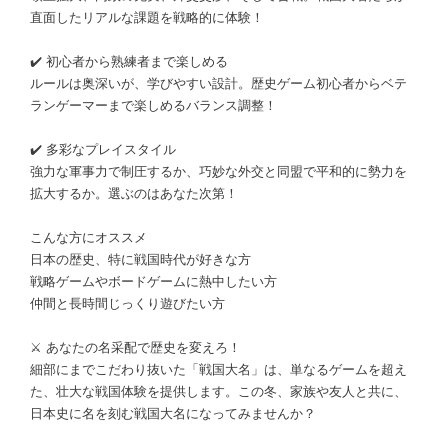
直面したリアルな課題を戦略的に体験！
✔️ 初心者から熟練者まで楽しめる
ルールは奥深いが、学びやすい設計。歴史ゲーム初心者からベテ
ランゲーマーまで楽しめるバランス調整！
✔️ 多彩なプレイスタイル
強力な軍事力で制圧するか、巧妙な外交と同盟で平和的に勢力を
拡大するか。選ぶのはあなた次第！
こんな方にオススメ
日本の歴史、特に戦国時代が好きな方
戦略ゲームやボードゲームに熱中したい方
仲間と長時間じっくり遊びたい方
⚔️ あなたの名采配で歴史を変えろ！
細部にまでこだわり抜いた「戦国大名」は、単なるゲームを超え
た、壮大な戦国体験を提供します。この冬、家族や友人と共に、
日本史に名を刻む戦国大名になってみませんか？