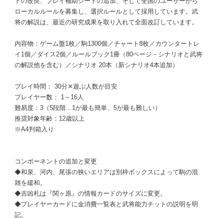
トの改良、プレイ補助シートの追加、そして全国のユーザーから
ローカルルールを募集し、選択ルールとして採用しています。武
将の解説は、最近の研究成果を取り入れて全面改訂しています。
内容物：ゲーム盤1枚／駒1300個／チャート8枚／カウンタートレ
イ1個／ダイス2個／ルールブック1冊（80ページ－シナリオと武将
の解説他を含む）／シナリオ 20本（新シナリオ4本追加）
プレイ時間： 30分✕遊ぶ人数が目安
プレイヤー数： 1～16人
難易度：3（5段階…1が最も簡単、5が最も難しい）
推奨対象年齢：12歳以上
※A4判箱入り
コンポーネントの追加と変更
◆和泉、河内、尾張の狭いエリアは別枠ボックスによって駒の混
雑を緩和。
◆吉凶札は『関ヶ原』の情報カードのサイズに変更。
◆プレイヤーカードに金消費一覧表と武将能力チットの説明を明
記。