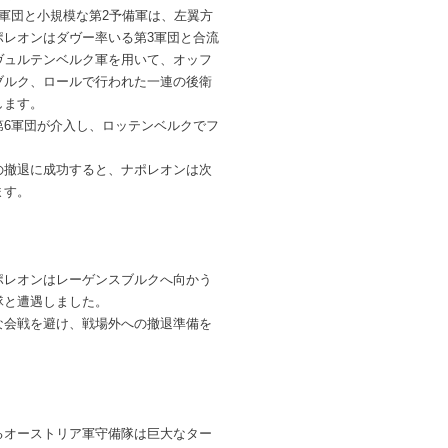
軍団と小規模な第2予備軍は、左翼方
ポレオンはダヴー率いる第3軍団と合流
ヴュルテンベルク軍を用いて、オッフ
ブルク、ロールで行われた一連の後衛
します。
第6軍団が介入し、ロッテンベルクでフ
。
の撤退に成功すると、ナポレオンは次
ます。
ポレオンはレーゲンスブルクへ向かう
隊と遭遇しました。
な会戦を避け、戦場外への撤退準備を
るオーストリア軍守備隊は巨大なター