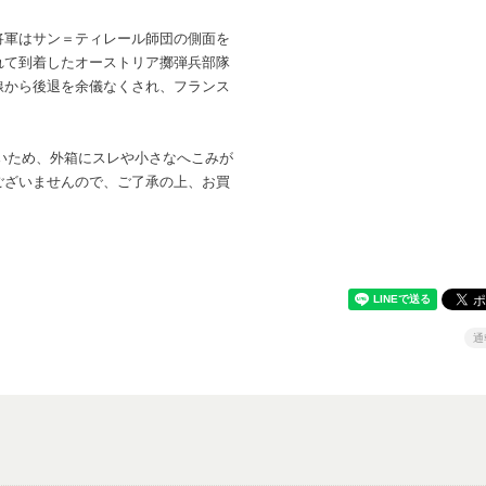
将軍はサン＝ティレール師団の側面を
れて到着したオーストリア擲弾兵部隊
線から後退を余儀なくされ、フランス
いため、外箱にスレや小さなへこみが
ございませんので、ご了承の上、お買
通