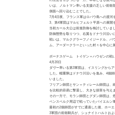
いは、ノルトマン率いる支援の乏しい前衛
側面へ回り込むことでした。
7月4日夜、フランス軍はロバウ島への渡河
3、第4軍団はマルヒフェルト平原への展開
当初カール大公は前進防御を検討していま
防御態勢を取りつつ、右翼をドナウ川沿い
戦いは、マルクグラーフノイジードル、バ
ム、アーダークラーといった村々を中心に
ボーナスゲーム トイゲン＝ハウゼンの戦
4月20日
ダヴー率いる第3軍団は、イスリングから
した。輜重隊はドナウ川沿いを進み、4個
いました。
フリアン師団とサン＝ティレール師団は、
を比較的容易に撃退し、大きな損害を与え
その一方で、モラン師団とグダン師団は、
ベンスベルク周辺で戦っていたバイエルン
最初の2個師団がすでに通過した後、ホー
3軍団の前衛騎兵が、シュナイトハルトお