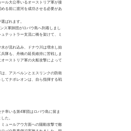
カール大公率いるオーストリア軍が接
固める前に渡河を成功させる必要があ
が選ばれます。
フランス軍師団がロバウ島へ到着しまし
、シュテットラー支流に橋を架けて、ミ
け水が流れ込み、ドナウ川は増水し始
工兵隊も、舟橋の延長維持に苦戦しま
にオーストリア軍の火船攻撃によって
軍は、アスペルンとエスリンクの防衛
うしてナポレオンは、自ら指揮する戦
セナ率いる第4軍団はロバウ島に留ま
ました。
。ミュールアウ方面への陽動攻撃で敵
はロバウ島東側で実施されました。狙