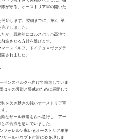
部隊が守る、オーストリア軍の開いた
を開始します。翌朝までに、第2、第
を完了しました。
したが、最終的にはルスバッハ高地で
に前進させる方針を選びます。
ウマースドルフ、ドイチュ＝ヴァグラ
展開されました。
い
アーベンスベルクへ向けて前進していま
師団はその護衛と警戒のために展開して
統制を欠き動きの鈍いオーストリア軍
ます。
危険なザール峡道を西へ急行し、アー
軍との合流を急いでいました。
エンツォレルン率いるオーストリア軍第
よびザールハウプト付近に姿を現しま