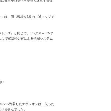
日に各軍が戦場へ向かって進軍する様
ク」は、同じ戦場を1枚の共通マップで
トルズ』と同じで、1ヘクス＝525ヤ
および軍団司令官による指揮システム
戦い
エルンへ到着したナポレオンは、失った
なりませんでした。