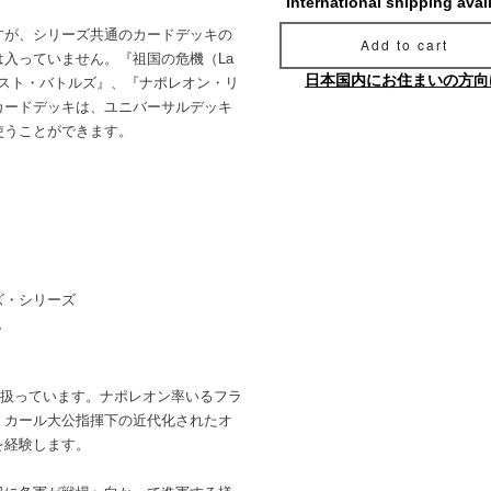
International shipping avai
すが、シリーズ共通のカードデッキの
Add to cart
入っていません。『祖国の危機（La
日本国内にお住まいの方向
ンズ・ラスト・バトルズ』、『ナポレオン・リ
カードデッキは、ユニバーサルデッキ
使うことができます。
ズ・シリーズ
ム
いを扱っています。ナポレオン率いるフラ
、カール大公指揮下の近代化されたオ
を経験します。