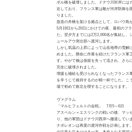
ボル橋を破壊しました。ドナウ川対岸には
近しており、フランス軍は敵が河岸防御を
りました。
急造の舟橋を架ける拠点として、ロバウ島
5月19日から20日にかけての夜、最初の
た。翌夕方までには2万2,000名が集結し
ュールアウ突出部へ渡河します。
しかし気温の上昇によって山岳地帯の雪解
めました。懸命に作業を続けたフランス軍
す。やがて橋は係留を失って流され、さら
完全に破壊されました。
増援も補給も受けられなくなったフランス
を辛うじて維持するのが精一杯でした。こ
場で初めて敗北を喫することになります。
ヴァグラム
「マルヒフェルトの会戦」 7月5～6日
アスペルン＝エスリンクの戦いの後、マッ
り、他の軍団はドナウ川西岸へ撤退してい
ナポレオンは再度の渡河作戦を計画します
の注意を引きつける一方、本命となる渡河