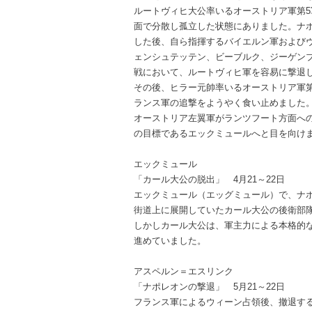
ルートヴィヒ大公率いるオーストリア軍第5
面で分散し孤立した状態にありました。ナ
した後、自ら指揮するバイエルン軍および
ェンシュテッテン、ビーブルク、ジーゲン
戦において、ルートヴィヒ軍を容易に撃退
その後、ヒラー元帥率いるオーストリア軍
ランス軍の追撃をようやく食い止めました
オーストリア左翼軍がランツフート方面へ
の目標であるエックミュールへと目を向け
エックミュール
「カール大公の脱出」 4月21～22日
エックミュール（エッグミュール）で、ナ
街道上に展開していたカール大公の後衛部
しかしカール大公は、軍主力による本格的
進めていました。
アスペルン＝エスリンク
「ナポレオンの撃退」 5月21～22日
フランス軍によるウィーン占領後、撤退す