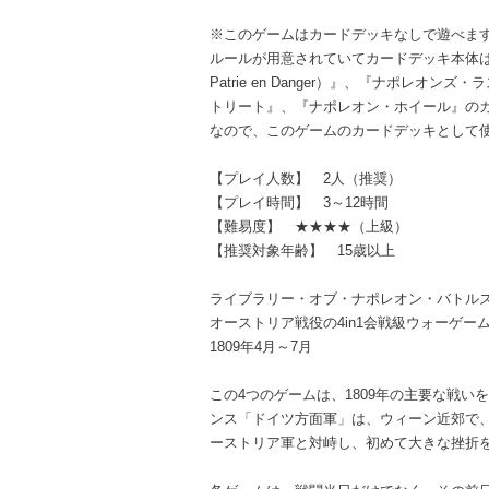
※このゲームはカードデッキなしで遊べま
ルールが用意されていてカードデッキ本体は
Patrie en Danger）』、『ナポレオ
トリート』、『ナポレオン・ホイール』の
なので、このゲームのカードデッキとして
【プレイ人数】 2人（推奨）
【プレイ時間】 3～12時間
【難易度】 ★★★★（上級）
【推奨対象年齢】 15歳以上
ライブラリー・オブ・ナポレオン・バトル
オーストリア戦役の4in1会戦級ウォーゲー
1809年4月～7月
この4つのゲームは、1809年の主要な戦
ンス「ドイツ方面軍」は、ウィーン近郊で
ーストリア軍と対峙し、初めて大きな挫折